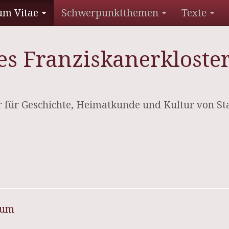
um Vitae
Schwerpunktthemen
Texte
es Franziskanerkloster
ter für Geschichte, Heimatkunde und Kultur von 
sum