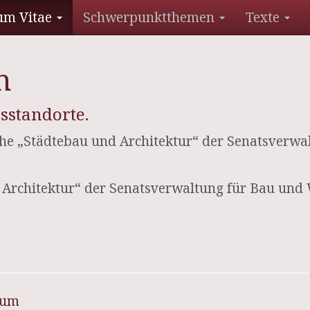
um Vitae
Schwerpunktthemen
Texte
n
sstandorte.
eihe „Städtebau und Architektur“ der Senatsver
d Architektur“ der Senatsverwaltung für Bau und
sum