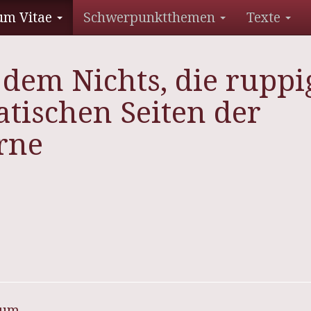
um Vitae
Schwerpunktthemen
Texte
dem Nichts, die ruppi
tischen Seiten der
rne
sum