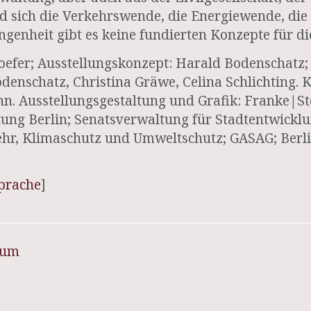
rd sich die Verkehrswende, die Energiewende, di
genheit gibt es keine fundierten Konzepte für di
oefer; Ausstellungskonzept: Harald Bodenschatz; 
enschatz, Christina Gräwe, Celina Schlichting. K
nn. Ausstellungsgestaltung und Grafik: Franke|S
iftung Berlin; Senatsverwaltung für Stadtentwick
ehr, Klimaschutz und Umweltschutz; GASAG; Berl
Sprache
]
sum