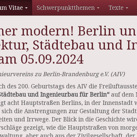
um Vitae
Schwerpunktthemen
Texte
er modern! Berlin und
ektur, Städtebau und 
 am 05.09.2024
nieurvereins zu Berlin-Brandenburg e.V. (AIV)
h des 200. Geburtstags des AIV die Freiluftausst
 Städtebau und Ingenieurbau für Berlin“
auf dem M
igt acht Hauptstraßen Berlins, in der Innenstadt 
 sich die Anstrengungen zur Gestaltung der Stadt
eiten und Irrwege. Der Blick in die Geschichte wi
schläge gezeigt, wie die Hauptstraßen von morg
ltung, aber auch aus der Zivilgesellschaft, der