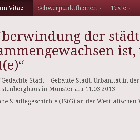
um Vitae
Schwerpunktthemen
Texte
 Überwindung der städ
sammengewachsen ist,
(e)“
edachte Stadt – Gebaute Stadt. Urbanität in der
stenberghaus in Münster am 11.03.2013
hende Städtegeschichte (IStG) an der Westfälische