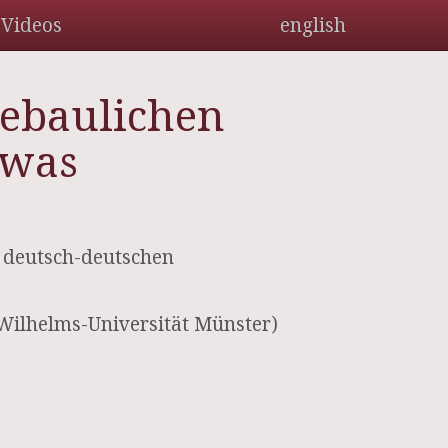
Videos
english
tebaulichen
 was
 deutsch-deutschen
n Wilhelms-Universität Münster)