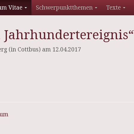
um Vitae
Schwerpunktthemen
Texte
n Jahrhundertereignis“
rg (in Cottbus) am 12.04.2017
sum