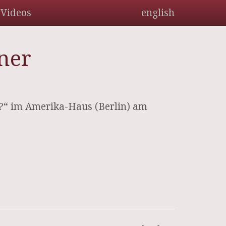
Videos
english
iner
?“ im Amerika-Haus (Berlin) am