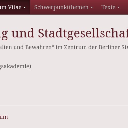
um Vitae
Schwerpunktthemen
Texte
g und Stadtgesellscha
alten und Bewahren“ im Zentrum der Berliner 
ngsakademie)
sum