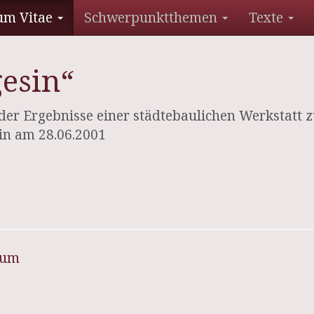
um Vitae
Schwerpunktthemen
Texte
esin“
er Ergebnisse einer städtebaulichen Werkstatt 
n am 28.06.2001
sum