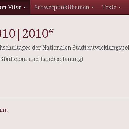
um Vitae
Schwerpunktthemen
Texte
910|2010“
schultages der Nationalen Stadtentwicklungspoli
r Städtebau und Landesplanung)
sum