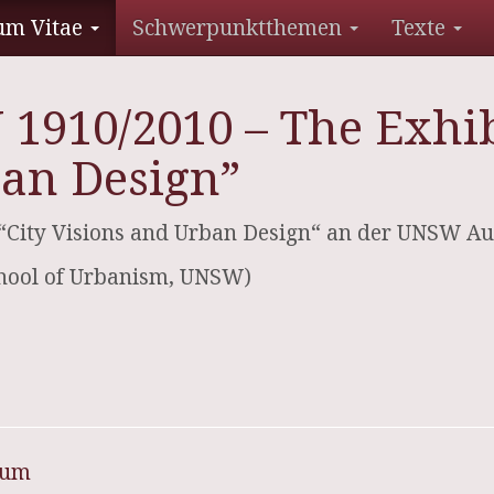
um Vitae
Schwerpunktthemen
Texte
910/2010 – The Exhibi
ban Design”
City Visions and Urban Design“ an der UNSW Aus
chool of Urbanism, UNSW)
sum