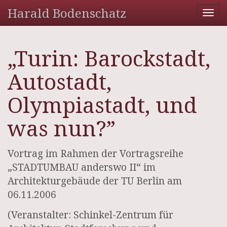
Harald Bodenschatz
Tog
nav
„Turin: Barockstadt,
Autostadt,
Olympiastadt, und
was nun?”
Vortrag im Rahmen der Vortragsreihe
„STADTUMBAU anderswo II“ im
Architekturgebäude der TU Berlin am
06.11.2006
(Veranstalter: Schinkel-Zentrum für