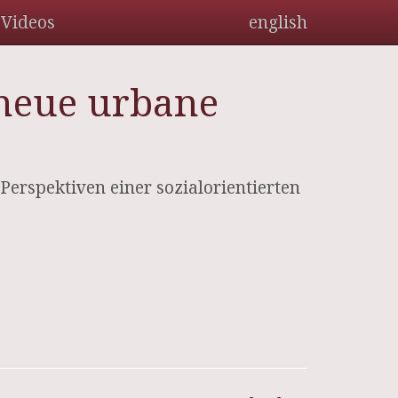
Videos
english
 neue urbane
erspektiven einer sozialorientierten