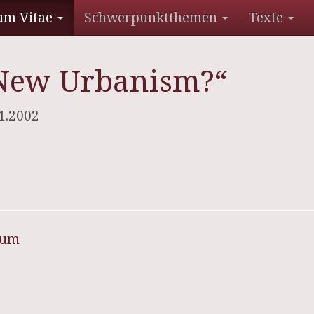
um Vitae
Schwerpunktthemen
Texte
 New Urbanism?“
1.2002
sum