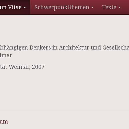
um Vitae
Schwerpunktthemen
Texte
bhängigen Denkers in Architektur und Gesellschaf
eimar
tät Weimar, 2007
sum