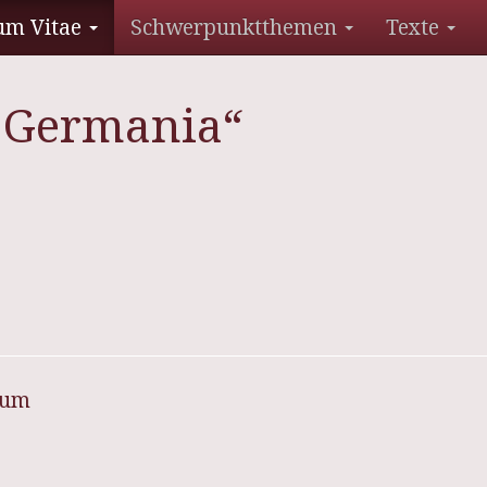
um Vitae
Schwerpunktthemen
Texte
h Germania“
sum