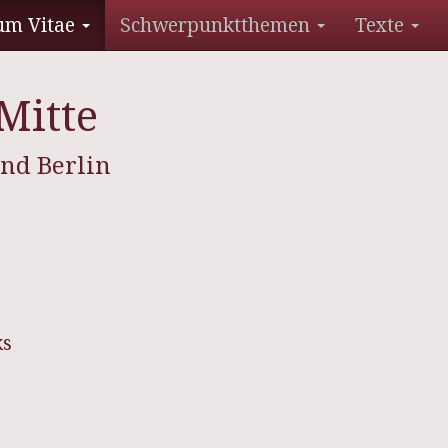
um Vitae
Schwerpunktthemen
Texte
Mitte
nd Berlin
ks