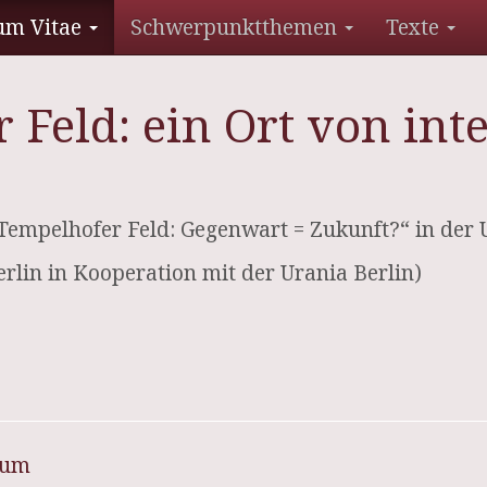
um Vitae
Schwerpunktthemen
Texte
 Feld: ein Ort von int
empelhofer Feld: Gegenwart = Zukunft?“ in der U
rlin in Kooperation mit der Urania Berlin)
sum