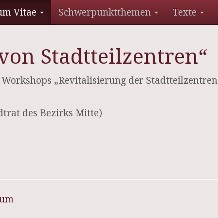
um Vitae
Schwerpunktthemen
Texte
von Stadtteilzentren“
Workshops „Revitalisierung der Stadtteilzentre
trat des Bezirks Mitte)
sum