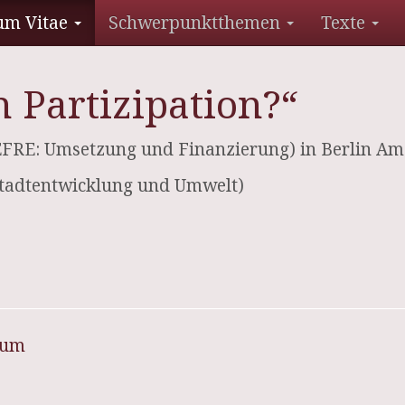
um Vitae
Schwerpunktthemen
Texte
 Partizipation?“
RE: Umsetzung und Finanzierung) in Berlin Am 
 Stadtentwicklung und Umwelt)
sum