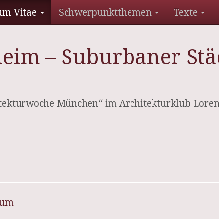
um Vitae
Schwerpunktthemen
Texte
heim – Suburbaner Stä
tekturwoche München“ im Architekturklub Lorenzi
sum